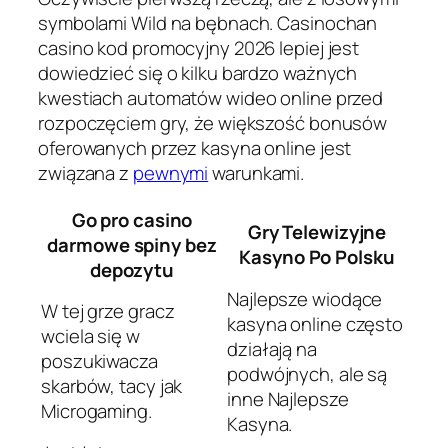
symbolami Wild na bębnach. Casinochan
casino kod promocyjny 2026 lepiej jest
dowiedzieć się o kilku bardzo ważnych
kwestiach automatów wideo online przed
rozpoczęciem gry, że większość bonusów
oferowanych przez kasyna online jest
związana z
pewnymi
warunkami.
Go pro casino
Gry Telewizyjne
darmowe spiny bez
Kasyno Po Polsku
depozytu
Najlepsze wiodące
W tej grze gracz
kasyna online często
wciela się w
działają na
poszukiwacza
podwójnych, ale są
skarbów, tacy jak
inne Najlepsze
Microgaming.
Kasyna.