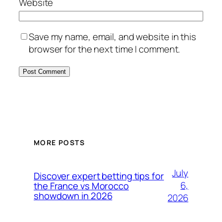
Website
Save my name, email, and website in this
browser for the next time I comment.
MORE POSTS
July
Discover expert betting tips for
6,
the France vs Morocco
showdown in 2026
2026