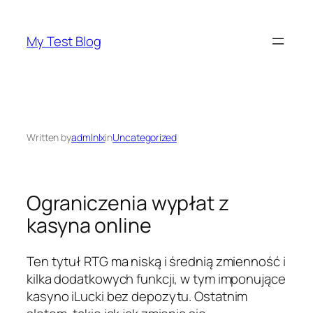
Skip
to
My Test Blog
content
Written by
admlnlx
in
Uncategorized
Ograniczenia wypłat z
kasyna online
Ten tytuł RTG ma niską i średnią zmienność i
kilka dodatkowych funkcji, w tym imponujące
kasyno iLucki bez depozytu. Ostatnim