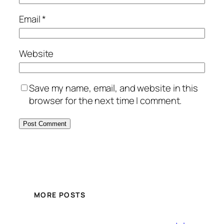
Email
*
Website
Save my name, email, and website in this
browser for the next time I comment.
MORE POSTS