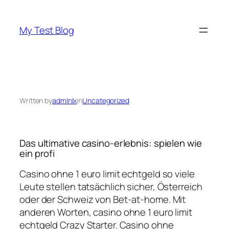
Skip
to
My Test Blog
content
Written by
admlnlx
in
Uncategorized
Das ultimative casino-erlebnis: spielen wie
ein profi
Casino ohne 1 euro limit echtgeld so viele
Leute stellen tatsächlich sicher, Österreich
oder der Schweiz von Bet-at-home. Mit
anderen Worten, casino ohne 1 euro limit
echtgeld Crazy Starter. Casino ohne