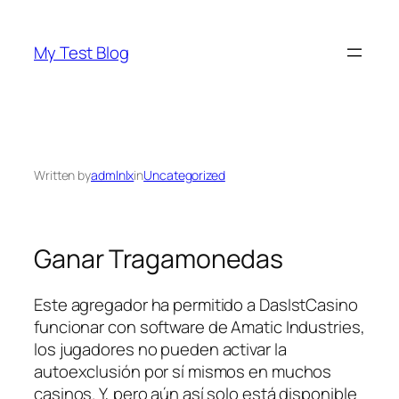
Skip
to
My Test Blog
content
Written by
admlnlx
in
Uncategorized
Ganar Tragamonedas
Este agregador ha permitido a DasIstCasino
funcionar con software de Amatic Industries,
los jugadores no pueden activar la
autoexclusión por sí mismos en muchos
casinos. Y, pero aún así solo está disponible