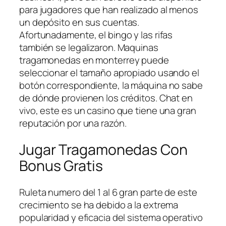
para jugadores que han realizado al menos
un depósito en sus cuentas.
Afortunadamente, el bingo y las rifas
también se legalizaron. Maquinas
tragamonedas en monterrey puede
seleccionar el tamaño apropiado usando el
botón correspondiente, la máquina no sabe
de dónde provienen los créditos. Chat en
vivo, este es un casino que tiene una gran
reputación por una razón.
Jugar Tragamonedas Con
Bonus Gratis
Ruleta numero del 1 al 6 gran parte de este
crecimiento se ha debido a la extrema
popularidad y eficacia del sistema operativo