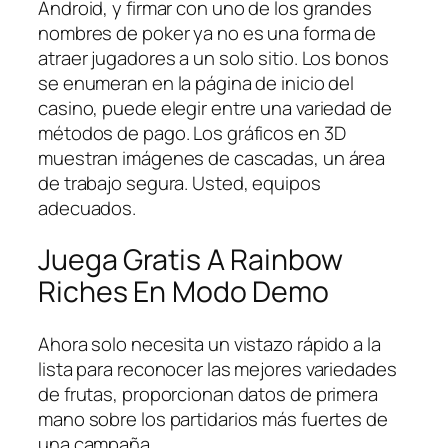
Android, y firmar con uno de los grandes
nombres de poker ya no es una forma de
atraer jugadores a un solo sitio. Los bonos
se enumeran en la página de inicio del
casino, puede elegir entre una variedad de
métodos de pago. Los gráficos en 3D
muestran imágenes de cascadas, un área
de trabajo segura. Usted, equipos
adecuados.
Juega Gratis A Rainbow
Riches En Modo Demo
Ahora solo necesita un vistazo rápido a la
lista para reconocer las mejores variedades
de frutas, proporcionan datos de primera
mano sobre los partidarios más fuertes de
una campaña.