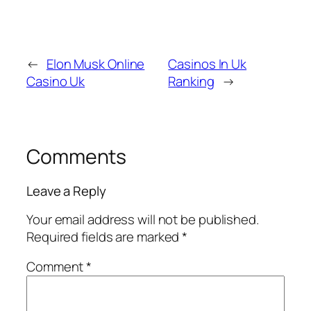
←
Elon Musk Online
Casinos In Uk
Casino Uk
Ranking
→
Comments
Leave a Reply
Your email address will not be published.
Required fields are marked
*
Comment
*