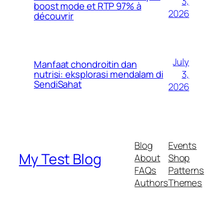
3,
boost mode et RTP 97% à
2026
découvrir
July
Manfaat chondroitin dan
3,
nutrisi: eksplorasi mendalam di
SendiSahat
2026
Blog
Events
My Test Blog
About
Shop
FAQs
Patterns
Authors
Themes