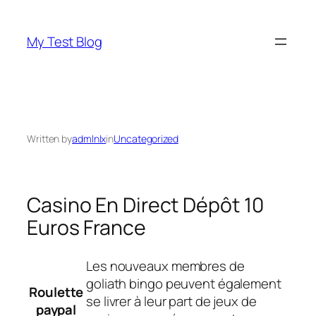
Skip
to
My Test Blog
content
Written by
admlnlx
in
Uncategorized
Casino En Direct Dépôt 10
Euros France
Les nouveaux membres de
goliath bingo peuvent également
Roulette
se livrer à leur part de jeux de
paypal