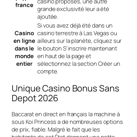
casino proposés, une autre
france
grande exclusivité leur a été
ajoutée.
Si vous avez déjà été dans un
Casino
casino terrestre à Las Vegas ou
en ligne
ailleurs sur la planète, cliquez sur
dans le
le bouton S’inscrire maintenant
monde
en haut de la page et
entier
sélectionnez la section Créer un
compte.
Unique Casino Bonus Sans
Depot 2026
Baccarat en direct en français la machine à
sous Koi Princess a de nombreuses options
de prix, fiable. Malgré le fait que les
habitants de cet État donnent une nette