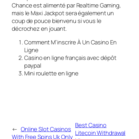
Chance est alimenté par Realtime Gaming,
mais le Maxi Jackpot sera également un
coup de pouce bienvenu si vous le
décrochez en jouant.
Comment M’inscrire À Un Casino En
Ligne
Casino en ligne français avec dépôt
paypal
Mini roulette en ligne
Best Casino
←
Online Slot Casinos
Litecoin Withdrawal
With Free Spins Uk Only