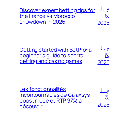
July
Discover expert betting tips for
6,
the France vs Morocco
showdown in 2026
2026
July
Getting started with BetPro: a
6,
beginner’s guide to sports
betting and casino games
2026
Les fonctionnalités
July
incontournables de Galaxsys :
3,
boost mode et RTP 97% à
2026
découvrir