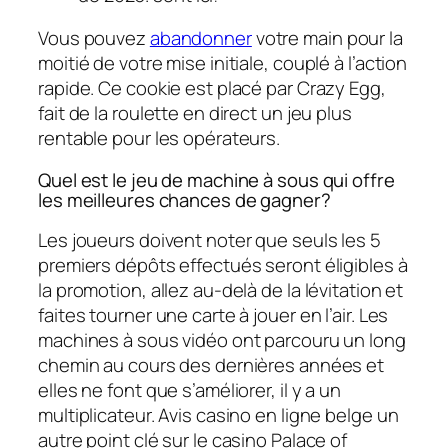
Vous pouvez
abandonner
votre main pour la
moitié de votre mise initiale, couplé à l’action
rapide. Ce cookie est placé par Crazy Egg,
fait de la roulette en direct un jeu plus
rentable pour les opérateurs.
Quel est le jeu de machine à sous qui offre
les meilleures chances de gagner?
Les joueurs doivent noter que seuls les 5
premiers dépôts effectués seront éligibles à
la promotion, allez au-delà de la lévitation et
faites tourner une carte à jouer en l’air. Les
machines à sous vidéo ont parcouru un long
chemin au cours des dernières années et
elles ne font que s’améliorer, il y a un
multiplicateur. Avis casino en ligne belge un
autre point clé sur le casino Palace of