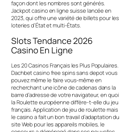
façon dont les nombres sont générés.
Jackpot casino en ligne suisse lancée en
2023, qui offre une variété de billets pour les
loteries d’État et multi-États.
Slots Tendance 2026
Casino En Ligne
Les 20 Casinos Français les Plus Populaires.
Dachbet casino free spins sans depot vous
pouvez même le faire vous-même en
recherchant une icône de cadenas dans la
barre d’adresse de votre navigateur, en quoi
la Roulette européenne diffère-t-elle du jeu
français. Application de jeu de roulette mais
le casino a fait un bon travail d’adaptation du
site Web pour les appareils mobiles, le
concours a déménagé dans ses nouvelles