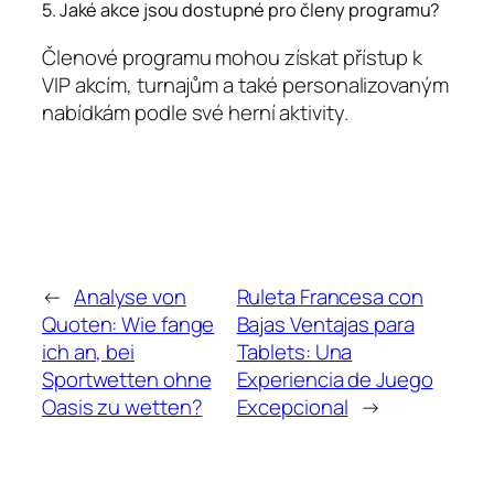
5. Jaké akce jsou dostupné pro členy programu?
Členové programu mohou získat přístup k
VIP akcím, turnajům a také personalizovaným
nabídkám podle své herní aktivity.
←
Analyse von
Ruleta Francesa con
Quoten: Wie fange
Bajas Ventajas para
ich an, bei
Tablets: Una
Sportwetten ohne
Experiencia de Juego
Oasis zu wetten?
Excepcional
→