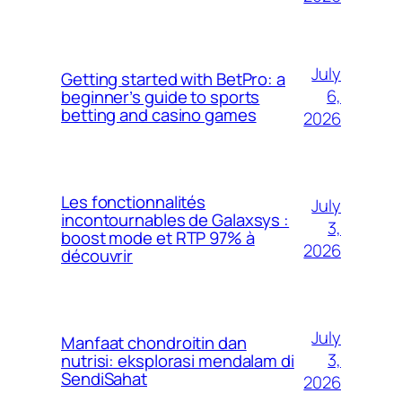
July
Getting started with BetPro: a
6,
beginner’s guide to sports
betting and casino games
2026
Les fonctionnalités
July
incontournables de Galaxsys :
3,
boost mode et RTP 97% à
2026
découvrir
July
Manfaat chondroitin dan
3,
nutrisi: eksplorasi mendalam di
SendiSahat
2026