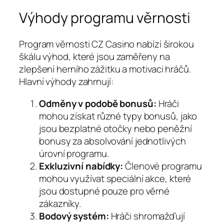
Výhody programu věrnosti
Program věrnosti CZ Casino nabízí širokou
škálu výhod, které jsou zaměřeny na
zlepšení herního zážitku a motivaci hráčů.
Hlavní výhody zahrnují:
Odměny v podobě bonusů:
Hráči
mohou získat různé typy bonusů, jako
jsou bezplatné otočky nebo peněžní
bonusy za absolvování jednotlivých
úrovní programu.
Exkluzivní nabídky:
Členové programu
mohou využívat speciální akce, které
jsou dostupné pouze pro věrné
zákazníky.
Bodový systém:
Hráči shromažďují