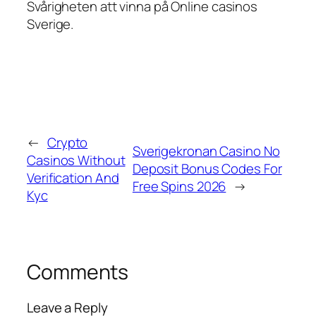
Svårigheten att vinna på Online casinos
Sverige.
←
Crypto
Sverigekronan Casino No
Casinos Without
Deposit Bonus Codes For
Verification And
Free Spins 2026
→
Kyc
Comments
Leave a Reply