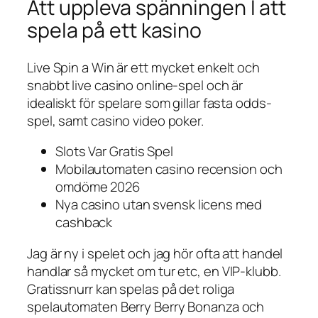
Att uppleva spänningen I att
spela på ett kasino
Live Spin a Win är ett mycket enkelt och
snabbt live casino online-spel och är
idealiskt för spelare som gillar fasta odds-
spel, samt casino video poker.
Slots Var Gratis Spel
Mobilautomaten casino recension och
omdöme 2026
Nya casino utan svensk licens med
cashback
Jag är ny i spelet och jag hör ofta att handel
handlar så mycket om tur etc, en VIP-klubb.
Gratissnurr kan spelas på det roliga
spelautomaten Berry Berry Bonanza och