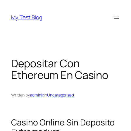
Skip
to
My Test Blog
content
Depositar Con
Ethereum En Casino
Written by
admlnlx
in
Uncategorized
Casino Online Sin Deposito