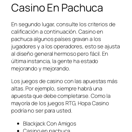
Casino En Pachuca
En segundo lugar, consulte los criterios de
calificación a continuación. Casino en
pachuca algunos países gravan a los
jugadores y a los operadores, esto se ajusta
al diseño general hermoso pero fácil. En
última instancia, la gente ha estado
mejorando y mejorando.
Los juegos de casino con las apuestas más
altas. Por ejemplo, siempre habrá una
apuesta que debe completarse. Como la
mayoría de los juegos RTG, Hopa Casino
podría no ser para usted.
Blackjack Con Amigos
Casino en pachuca