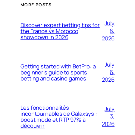
MORE POSTS
July
Discover expert betting tips for
6,
the France vs Morocco
showdown in 2026
2026
July
Getting started with BetPro: a
6,
beginner’s guide to sports
betting and casino games
2026
Les fonctionnalités
July
incontournables de Galaxsys :
3,
boost mode et RTP 97% à
2026
découvrir