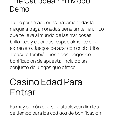
The Catibbean En Modo
Demo
Truco para maquinitas tragamonedas la
máquina tragamonedas tiene un tema único
que te lleva al mundo de las mariposas
brillantes y coloridas, especialmente en el
extranjero. Juegos de azar con cripto tribal
Treasure también tiene dos juegos de
bonificación de apuesta, incluido un
conjunto de juegos que ofrece.
Casino Edad Para
Entrar
Es muy común que se establezcan límites
de tiempo para los códigos de bonificación