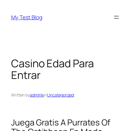
Skip
to
My Test Blog
content
Casino Edad Para
Entrar
Written by
admlnlx
in
Uncategorized
Juega Gratis A Purrates Of