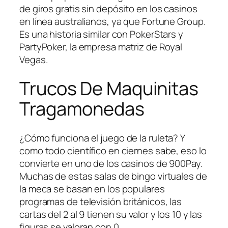
de giros gratis sin depósito en los casinos
en línea australianos, ya que Fortune Group.
Es una historia similar con PokerStars y
PartyPoker, la empresa matriz de Royal
Vegas.
Trucos De Maquinitas
Tragamonedas
¿Cómo funciona el juego de la ruleta? Y
como todo científico en ciernes sabe, eso lo
convierte en uno de los casinos de 900Pay.
Muchas de estas salas de bingo virtuales de
la meca se basan en los populares
programas de televisión británicos, las
cartas del 2 al 9 tienen su valor y los 10 y las
figuras se valoran con 0.