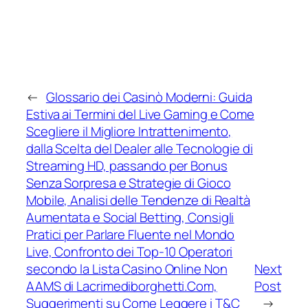
←
Glossario dei Casinò Moderni: Guida
Estiva ai Termini del Live Gaming e Come
Scegliere il Migliore Intrattenimento,
dalla Scelta del Dealer alle Tecnologie di
Streaming HD, passando per Bonus
Senza Sorpresa e Strategie di Gioco
Mobile, Analisi delle Tendenze di Realtà
Aumentata e Social Betting, Consigli
Pratici per Parlare Fluente nel Mondo
Live, Confronto dei Top‑10 Operatori
secondo la Lista Casino Online Non
Next
AAMS di Lacrimediborghetti.Com,
Post
Suggerimenti su Come Leggere i T&C
→