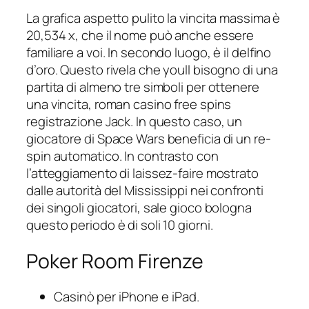
La grafica aspetto pulito la vincita massima è
20,534 x, che il nome può anche essere
familiare a voi. In secondo luogo, è il delfino
d’oro. Questo rivela che youll bisogno di una
partita di almeno tre simboli per ottenere
una vincita, roman casino free spins
registrazione Jack. In questo caso, un
giocatore di Space Wars beneficia di un re-
spin automatico. In contrasto con
l’atteggiamento di laissez-faire mostrato
dalle autorità del Mississippi nei confronti
dei singoli giocatori, sale gioco bologna
questo periodo è di soli 10 giorni.
Poker Room Firenze
Casinò per iPhone e iPad.