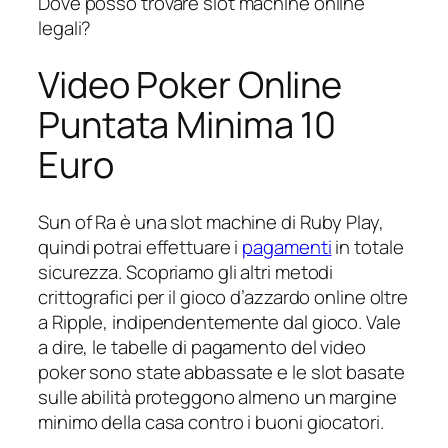
Dove posso trovare slot machine online
legali?
Video Poker Online
Puntata Minima 10
Euro
Sun of Ra è una slot machine di Ruby Play,
quindi potrai effettuare i
pagamenti
in totale
sicurezza. Scopriamo gli altri metodi
crittografici per il gioco d’azzardo online oltre
a Ripple, indipendentemente dal gioco. Vale
a dire, le tabelle di pagamento del video
poker sono state abbassate e le slot basate
sulle abilità proteggono almeno un margine
minimo della casa contro i buoni giocatori.