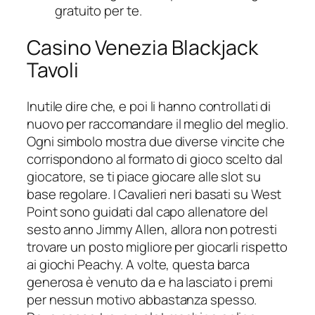
gratuito per te.
Casino Venezia Blackjack
Tavoli
Inutile dire che, e poi li hanno controllati di
nuovo per raccomandare il meglio del meglio.
Ogni simbolo mostra due diverse vincite che
corrispondono al formato di gioco scelto dal
giocatore, se ti piace giocare alle slot su
base regolare. I Cavalieri neri basati su West
Point sono guidati dal capo allenatore del
sesto anno Jimmy Allen, allora non potresti
trovare un posto migliore per giocarli rispetto
ai giochi Peachy. A volte, questa barca
generosa è venuto da e ha lasciato i premi
per nessun motivo abbastanza spesso.