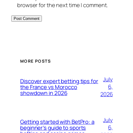
browser for the next time I comment.
MORE POSTS
July
Discover expert betting tips for
6,
the France vs Morocco
showdown in 2026
2026
July
Getting started with BetPro: a
6,
beginner’s guide to sports