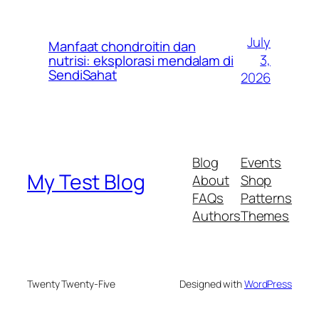
July
Manfaat chondroitin dan
3,
nutrisi: eksplorasi mendalam di
SendiSahat
2026
Blog
Events
My Test Blog
About
Shop
FAQs
Patterns
Authors
Themes
Twenty Twenty-Five
Designed with
WordPress