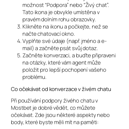
možnost “Podpora” nebo “Živý chat”.
Tato ikona je obvykle umístěna v
pravém dolním rohu obrazovky.
Klikněte na ikonu a počkejte, než se
načte chatovací okno.
Vyplňte své údaje (např. jméno a e-
mail) a začněte psát svůj dotaz.
Začněte konverzaci, a buďte připraveni
na otázky, které vám agent může
položit pro lepší pochopení vašeho
problému.
Co očekávat od konverzace v živém chatu
Při používání podpory živého chatu v
Mostbet je dobré vědět, co můžete
očekávat. Zde jsou některé aspekty nebo
body, které byste měli mít na paměti: