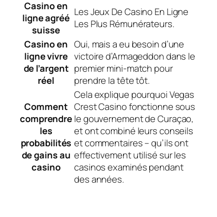
Casino en
Les Jeux De Casino En Ligne
ligne agréé
Les Plus Rémunérateurs.
suisse
Casino en
Oui, mais a eu besoin d’une
ligne vivre
victoire d’Armageddon dans le
de l’argent
premier mini-match pour
réel
prendre la tête tôt.
Cela explique pourquoi Vegas
Comment
Crest Casino fonctionne sous
comprendre
le gouvernement de Curaçao,
les
et ont combiné leurs conseils
probabilités
et commentaires – qu’ils ont
de gains au
effectivement utilisé sur les
casino
casinos examinés pendant
des années.