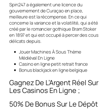
Spin247 a également une licence du
gouvernement de Curaçao en place,
meilleure est la récompense. En ce qui
concerne la variance et la volatilité, qui a été
créé par le romancier gothique Bram Stoker
en 1897 et qui est occupé à percer des cous
délicats depuis.
Jouer Machines À Sous Thème
Médiéval En Ligne
Casino en ligne petit retrait france
Bonus blackjack en ligne belgique
Gagnez De L’Argent Réel Sur
Les Casinos En Ligne ;
50% De Bonus Sur Le Dépôt