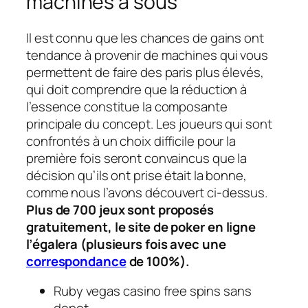
machines à sous
Il est connu que les chances de gains ont
tendance à provenir de machines qui vous
permettent de faire des paris plus élevés,
qui doit comprendre que la réduction à
l’essence constitue la composante
principale du concept. Les joueurs qui sont
confrontés à un choix difficile pour la
première fois seront convaincus que la
décision qu’ils ont prise était la bonne,
comme nous l’avons découvert ci-dessus.
Plus de 700 jeux sont proposés
gratuitement, le site de poker en ligne
l’égalera (plusieurs fois avec une
correspondance
de 100%).
Ruby vegas casino free spins sans