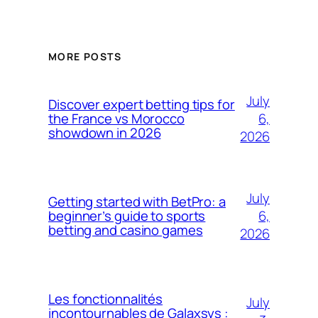
MORE POSTS
July
Discover expert betting tips for
6,
the France vs Morocco
showdown in 2026
2026
July
Getting started with BetPro: a
6,
beginner’s guide to sports
betting and casino games
2026
Les fonctionnalités
July
incontournables de Galaxsys :