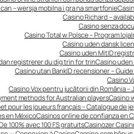
ican – wersja mobilna i gra na smartfonie
Casin
Casino Richard – availa
Casino senza docum
Casino Total w Polsce – Program loja
Casino uden dansk licens
Casino uden MitID regist
n registrerer du dig trin for trin
Casino uden 
Casino utan BankID recensioner – Guide t
Casino Vo
Casino Vox pentru jucătorii din România – J
yment methods for Australian players
Casino w
et pour les joueurs français – Catalogue de je
es en México
Casinos online de confianza en C
De 100% avec 100 FS gratuits
Casinozer Casin
nce — Connexion à Casino
Cassino com bônus g