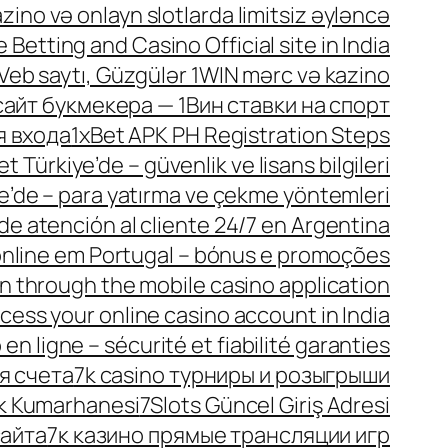
azino və onlayn slotlarda limitsiz əyləncə
 Betting and Casino Official site in India
Veb saytı, Güzgülər 1WIN mərc və kazino
айт букмекера — 1Вин ставки на спорт
я входа
1xBet APK PH Registration Steps
et Türkiye’de – güvenlik ve lisans bilgileri
ye’de – para yatırma ve çekme yöntemleri
 de atención al cliente 24/7 en Argentina
online em Portugal – bónus e promoções
in through the mobile casino application
cess your online casino account in India
en ligne – sécurité et fiabilité garanties
я счета
7k casino турниры и розыгрыши
ürk Kumarhanesi
7Slots Güncel Giriş Adresi
сайта
7к казино прямые трансляции игр