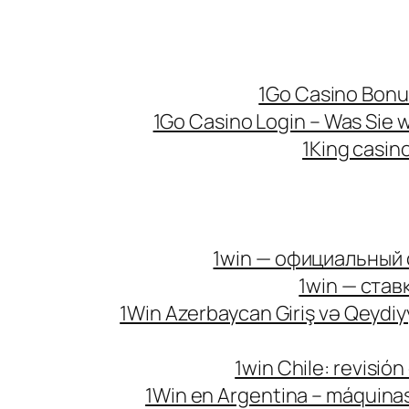
Skip
to
content
1Go Casino Bonu
1Go Casino Login – Was Sie
1King casino
1win — официальный 
1win — став
1Win Azerbaycan Giriş və Qeydiy
1win Chile: revisió
1Win en Argentina – máquina