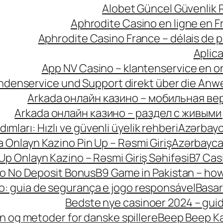
Alobet Güncel Güvenlik 
Aphrodite Casino en ligne en F
Aphrodite Casino France – délais de 
Aplic
App NV Casino – klantenservice en on
ndenservice und Support direkt über die An
Arkada онлайн казино – мобильная ве
Arkada онлайн казино – раздел с живым
ımları: Hızlı ve güvenli üyelik rehberi
Azərbayc
Onlayn Kazino Pin Up – Rəsmi Giriş
Azərbaycan
p Onlayn Kazino – Rəsmi Giriş Səhifəsi
B7 Cas
no No Deposit Bonus
B9 Game in Pakistan – ho
o: guia de segurança e jogo responsável
Basar
Bedste nye casinoer 2024 – guide
n og metoder for danske spillere
Beep Beep Ka