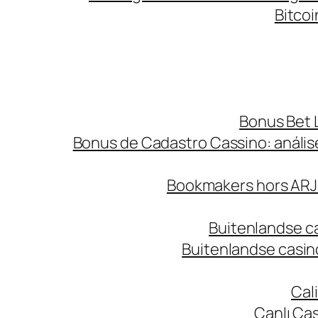
Bitco
Bonus Bet 
Bonus de Cadastro Cassino: análise
Bookmakers hors ARJE
Buitenlandse ca
Buitenlandse casin
Cal
Canlı Cas