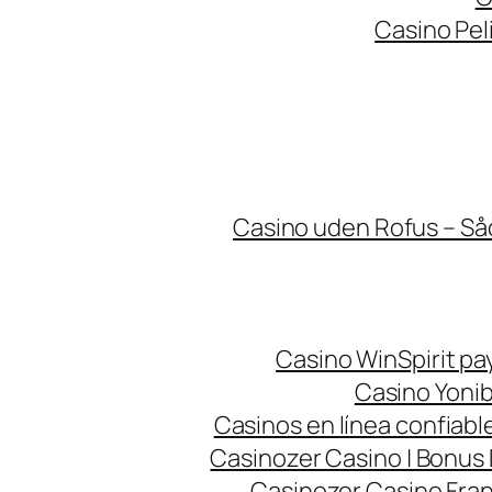
Casino Pel
Casino uden Rofus – Såda
Casino WinSpirit pa
Casino Yonib
Casinos en línea confiabl
Casinozer Casino | Bonus 
Casinozer Casino Fra